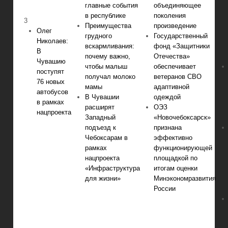
главные события
объединяющее
в республике
поколения
3
Преимущества
произведение
Олег
грудного
Государственный
Николаев:
вскармливания:
фонд «Защитники
В
почему важно,
Отечества»
Чувашию
чтобы малыш
обеспечивает
поступят
получал молоко
ветеранов СВО
76 новых
мамы
адаптивной
автобусов
В Чувашии
одеждой
в рамках
расширят
ОЭЗ
нацпроекта
Западный
«Новочебоксарск»
подъезд к
признана
Чебоксарам в
эффективно
рамках
функционирующей
нацпроекта
площадкой по
«Инфраструктура
итогам оценки
для жизни»
Минэкономразвития
России