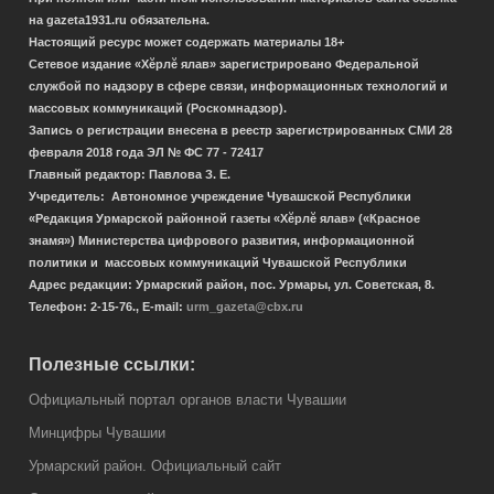
на gazeta1931.ru обязательна.
Настоящий ресурс может содержать материалы 18+
Сетевое издание «Хӗрлӗ ялав» зарегистрировано Федеральной
службой по надзору в сфере связи, информационных технологий и
массовых коммуникаций (Роскомнадзор).
Запись о регистрации внесена в реестр зарегистрированных СМИ 28
февраля 2018 года
ЭЛ № ФС 77 - 72417
Главный редактор: Павлова З. Е.
Учредитель: Автономное учреждение Чувашской Республики
«Редакция Урмарской районной газеты «Хĕрлĕ ялав» («Красное
знамя») Министерства
цифрового развития, информационной
политики и массовых коммуникаций Чувашской Республики
Адрес редакции: Урмарский район, пос. Урмары, ул. Советская, 8.
Телефон: 2-15-76., E-mail:
urm_gazeta@cbx.ru
Полезные ссылки:
Официальный портал органов власти Чувашии
Мин
цифры
Чувашии
Урмарский район. Официальный сайт