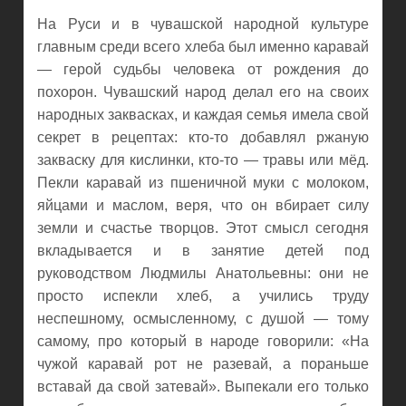
На Руси и в чувашской народной культуре
главным среди всего хлеба был именно каравай
— герой судьбы человека от рождения до
похорон. Чувашский народ делал его на своих
народных заквасках, и каждая семья имела свой
секрет в рецептах: кто-то добавлял ржаную
закваску для кислинки, кто-то — травы или мёд.
Пекли каравай из пшеничной муки с молоком,
яйцами и маслом, веря, что он вбирает силу
земли и счастье творцов. Этот смысл сегодня
вкладывается и в занятие детей под
руководством Людмилы Анатольевны: они не
просто испекли хлеб, а учились труду
неспешному, осмысленному, с душой — тому
самому, про который в народе говорили: «На
чужой каравай рот не разевай, а пораньше
вставай да свой затевай». Выпекали его только