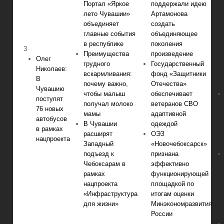
Портал «Яркое
поддержали идею
лето Чувашии»
Артамонова
объединяет
создать
главные события
объединяющее
в республике
поколения
3
Преимущества
произведение
Олег
грудного
Государственный
Николаев:
вскармливания:
фонд «Защитники
В
почему важно,
Отечества»
Чувашию
чтобы малыш
обеспечивает
поступят
получал молоко
ветеранов СВО
76 новых
мамы
адаптивной
автобусов
В Чувашии
одеждой
в рамках
расширят
ОЭЗ
нацпроекта
Западный
«Новочебоксарск»
подъезд к
признана
Чебоксарам в
эффективно
рамках
функционирующей
нацпроекта
площадкой по
«Инфраструктура
итогам оценки
для жизни»
Минэкономразвития
России