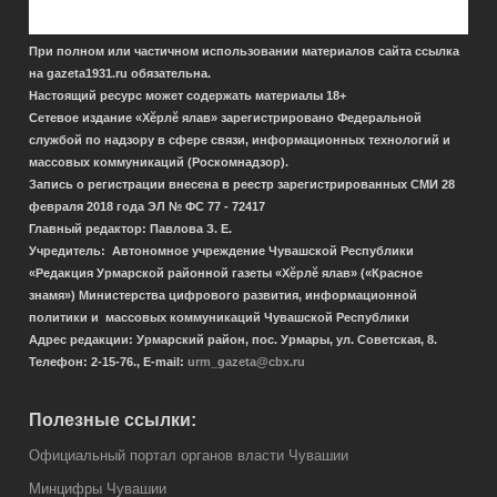
При полном или частичном использовании материалов сайта ссылка
на gazeta1931.ru обязательна.
Настоящий ресурс может содержать материалы 18+
Сетевое издание «Хӗрлӗ ялав» зарегистрировано Федеральной
службой по надзору в сфере связи, информационных технологий и
массовых коммуникаций (Роскомнадзор).
Запись о регистрации внесена в реестр зарегистрированных СМИ 28
февраля 2018 года
ЭЛ № ФС 77 - 72417
Главный редактор: Павлова З. Е.
Учредитель: Автономное учреждение Чувашской Республики
«Редакция Урмарской районной газеты «Хĕрлĕ ялав» («Красное
знамя») Министерства
цифрового развития, информационной
политики и массовых коммуникаций Чувашской Республики
Адрес редакции: Урмарский район, пос. Урмары, ул. Советская, 8.
Телефон: 2-15-76., E-mail:
urm_gazeta@cbx.ru
Полезные ссылки:
Официальный портал органов власти Чувашии
Мин
цифры
Чувашии