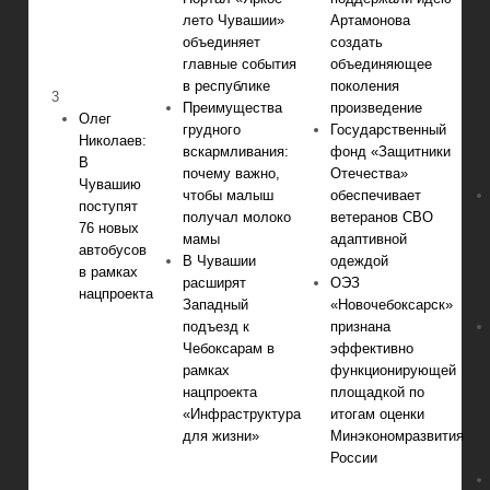
лето Чувашии»
Артамонова
объединяет
создать
главные события
объединяющее
в республике
поколения
3
Преимущества
произведение
Олег
грудного
Государственный
Николаев:
вскармливания:
фонд «Защитники
В
почему важно,
Отечества»
Чувашию
чтобы малыш
обеспечивает
поступят
получал молоко
ветеранов СВО
76 новых
мамы
адаптивной
автобусов
В Чувашии
одеждой
в рамках
расширят
ОЭЗ
нацпроекта
Западный
«Новочебоксарск»
подъезд к
признана
Чебоксарам в
эффективно
рамках
функционирующей
нацпроекта
площадкой по
«Инфраструктура
итогам оценки
для жизни»
Минэкономразвития
России